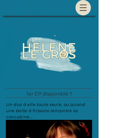
1er EP disponible !!
Un duo à elle toute seule, ou quand
une boîte à frissons rencontre sa
concubine...